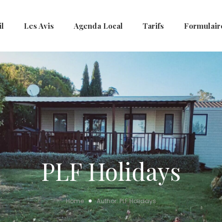
il
Les Avis
Agenda Local
Tarifs
Formulair
PLF Holidays
Home
Author: PLF Holidays